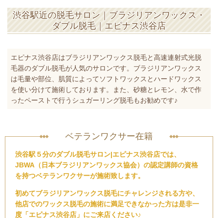
渋谷駅近の脱毛サロン｜ブラジリアンワックス・
ダブル脱毛｜エピナス渋谷店
エピナス渋谷店はブラジリアンワックス脱毛と高速連射式光脱
毛器のダブル脱毛が人気のサロンです。ブラジリアンワックス
は毛量や部位、肌質によってソフトワックスとハードワックス
を使い分けて施術しております。また、砂糖とレモン、水で作
ったペーストで行うシュガーリング脱毛もお勧めです♪
ベテランワクサー在籍
渋谷駅５分のダブル脱毛サロン|エピナス渋谷店では、
JBWA（日本ブラジリアンワックス協会）の認定講師の資格
を持つベテランワクサーが施術致します。
初めてブラジリアンワックス脱毛にチャレンジされる方や、
他店でのワックス脱毛の施術に満足できなかった方は是非一
度「エピナス渋谷店」にご来店ください♪