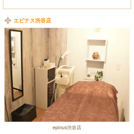
エピナス渋谷店
epinus渋谷店